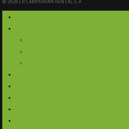
© 2026 CR CAMPERVAN RENTAL S. A
Inicio
Campervans
Campervans
Glamping Ambassador
Retiros en Movimiento
Galería
Blog
Preguntas Frecuentes
Contáctenos
English