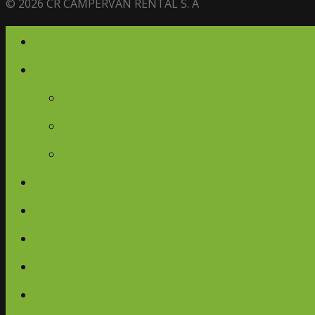
© 2026 CR CAMPERVAN RENTAL S. A
Inicio
Campervans
Campervans
Glamping Ambassador
Retiros en Movimiento
Galería
Blog
Preguntas Frecuentes
Contáctenos
English